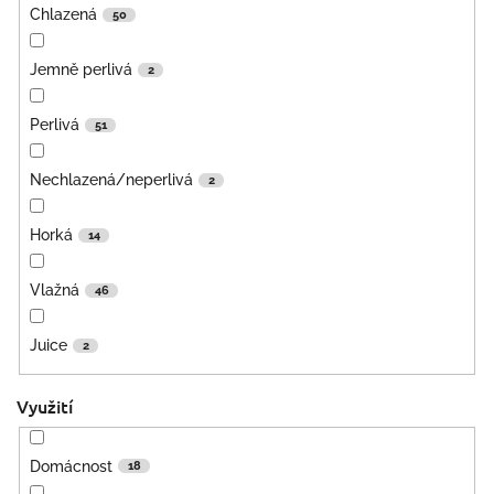
Chlazená
50
Jemně perlivá
2
Perlivá
51
Nechlazená/neperlivá
2
Horká
14
Vlažná
46
Juice
2
Využití
Domácnost
18