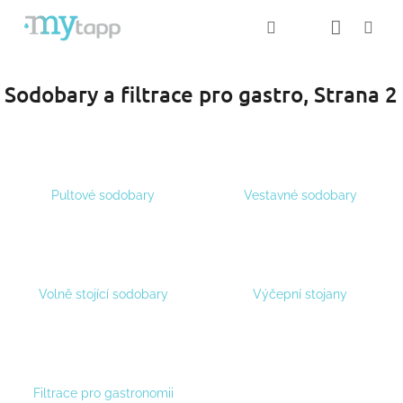
Přejít
Nákup
Hledat
Me
Přihlášení
na
obsah
košík
Sodobary a filtrace pro gastro
, Strana 2
Pultové sodobary
Vestavné sodobary
Volně stojící sodobary
Výčepní stojany
Filtrace pro gastronomii