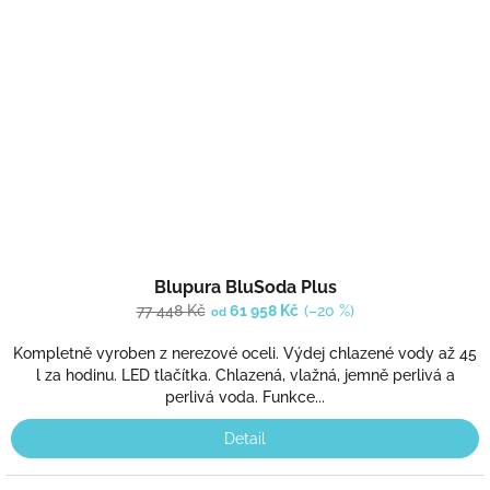
Blupura BluSoda Plus
77 448 Kč
61 958 Kč
(–20 %)
od
Kompletně vyroben z nerezové oceli. Výdej chlazené vody až 45
l za hodinu. LED tlačítka. Chlazená, vlažná, jemně perlivá a
perlivá voda. Funkce...
Detail