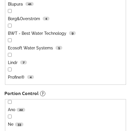
Blupura
41
Borg&Overström
4
BWT - Best Water Technology
9
Ecosoft Water Systems
5
Lindr
7
Profine®
4
Portion Control
?
Ano
22
Ne
33