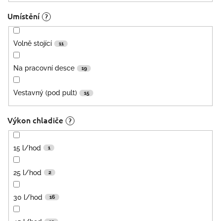
Umístění
?
Volně stojící
11
Na pracovní desce
19
Vestavný (pod pult)
15
Výkon chladiče
?
15 l/hod
1
25 l/hod
2
30 l/hod
16