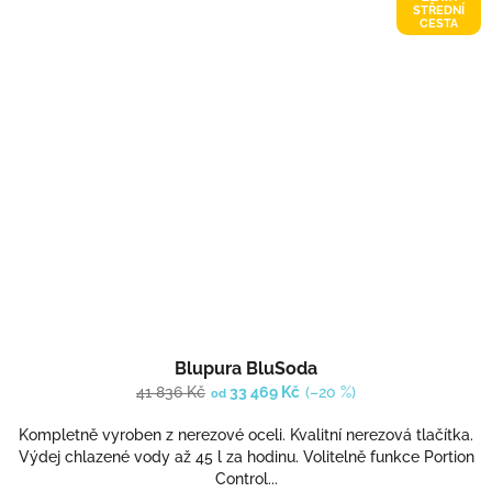
STŘEDNÍ
CESTA
Blupura BluSoda
41 836 Kč
33 469 Kč
(–20 %)
od
Kompletně vyroben z nerezové oceli. Kvalitní nerezová tlačítka.
Výdej chlazené vody až 45 l za hodinu. Volitelně funkce Portion
Control...