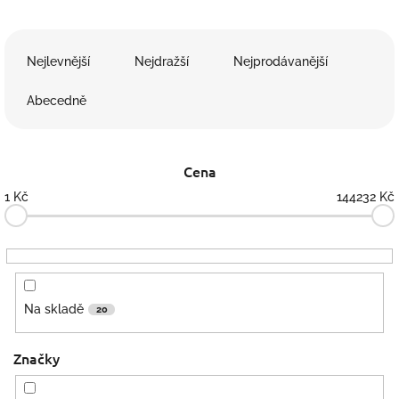
Ř
a
Nejlevnější
Nejdražší
Nejprodávanější
z
e
Abecedně
n
í
p
Cena
r
o
1
Kč
144232
Kč
d
u
k
t
ů
Na skladě
20
Značky