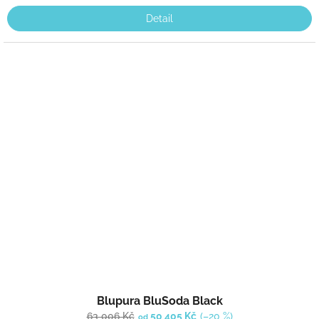
Detail
Blupura BluSoda Black
63 006 Kč
50 405 Kč
(–20 %)
od