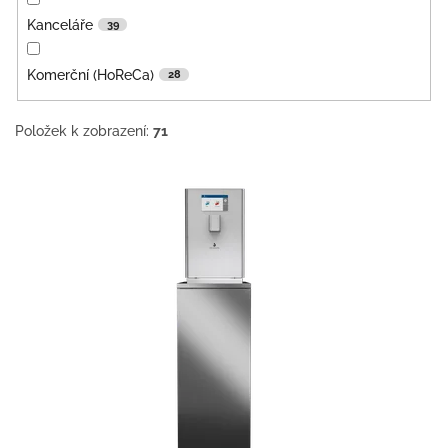
Kanceláře
39
Komerční (HoReCa)
28
Položek k zobrazení:
71
V
ý
p
i
s
p
r
o
d
u
k
t
ů