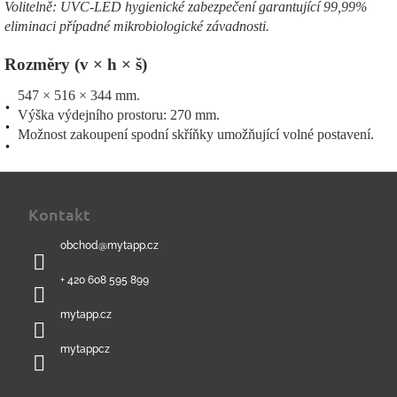
Volitelně: UVC-LED hygienické zabezpečení garantující 99,99%
eliminaci případné mikrobiologické závadnosti.
Rozměry (v × h × š)
547 × 516 × 344 mm.
Výška výdejního prostoru: 270 mm.
Možnost zakoupení spodní skříňky umožňující volné postavení.
Z
á
Kontakt
p
a
obchod
@
mytapp.cz
t
í
+ 420 608 595 899
mytapp.cz
mytappcz