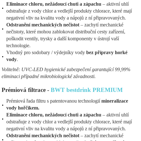
Eliminace chloru, nežádoucí chuti a zápachu
– aktivní uhlí
odstraňuje z vody chlor a vedlejší produkty chlorace, které mají
negativní vliv na kvalitu vody a nápojů z ní připravovaných.
Odstranění mechanických nečistot
– zachytí mechanické
nečistoty, které mohou zablokovat distribuční cesty zařízení,
poškodit ventily, trysky a další komponenty v ústrojí vaší
technologie.
Vhodný pro sodobary / výdejníky vody
bez přípravy horké
vody
.
Volitelně: UVC-LED hygienické zabezpečení garantující 99,99%
eliminaci případné mikrobiologické závadnosti.
Prémiová filtrace -
BWT bestdrink PREMIUM
Prémiová řada filtru s patentovanou technologií
mineralizace
vody hořčíkem.
Eliminace chloru, nežádoucí chuti a zápachu
– aktivní uhlí
odstraňuje z vody chlor a vedlejší produkty chlorace, které mají
negativní vliv na kvalitu vody a nápojů z ní připravovaných.
Odstranění mechanických nečistot
– zachytí mechanické