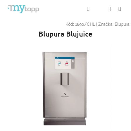
Přejít
Nákup
Hledat
Me
Přihlášení
na
obsah
košík
Kód:
1890/CHL
|
Značka:
Blupura
Blupura Blujuice