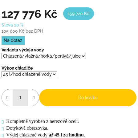
127 776 Kč
159 720 Kč
Sleva 20 %
105 600 Kč bez DPH
Měrná
Na dotaz
cena:
Varianta výdeje vody
Výkon chladiče
Do košíku
Kompletně vyroben z nerezové oceli.
Dotyková obrazovka.
Výdej chlazené vody
až 45 l za hodinu
.