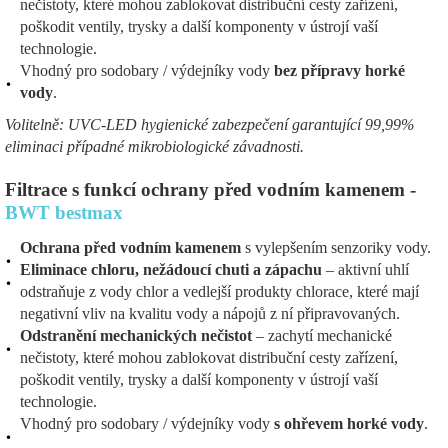
nečistoty, které mohou zablokovat distribuční cesty zařízení,
poškodit ventily, trysky a další komponenty v ústrojí vaší
technologie.
Vhodný pro sodobary / výdejníky vody
bez přípravy horké
vody
.
Volitelně: UVC-LED hygienické zabezpečení garantující 99,99%
eliminaci případné mikrobiologické závadnosti.
Filtrace s funkcí ochrany před vodním kamenem -
BWT bestmax
Ochrana před vodním kamenem
s vylepšením senzoriky vody.
Eliminace chloru, nežádoucí chuti a zápachu
– aktivní uhlí
odstraňuje z vody chlor a vedlejší produkty chlorace, které mají
negativní vliv na kvalitu vody a nápojů z ní připravovaných.
Odstranění mechanických nečistot
– zachytí mechanické
nečistoty, které mohou zablokovat distribuční cesty zařízení,
poškodit ventily, trysky a další komponenty v ústrojí vaší
technologie.
Vhodný pro sodobary / výdejníky vody
s ohřevem horké vody
.