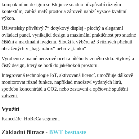
kompaktnímu designu se Blujuice snadno přizpůsobí různým
kontextům, zabírá malý prostor a zároveň nabízí vysoce kvalitní
výkon.
Uživatelsky přívětivý 7“ dotykový displej - plochý a elegantní
ovládací panel, vynikající design a maximální praktičnost pro snadné
čištění a maximální hygienu. Slouží k výběru až 3 různých příchutí
obsažených v „bag-in-box“ nebo v „tanku“.
Vyrobeno z matné nerezové oceli a bílého tvrzeného skla. Stylový a
čistý design, který se hodí do jakéhokoli prostoru.
Integrovaná technologie IoT, aktivovaná licencí, umožňuje dálkově
monitorovat různé funkce, například množství vydaných litrů,
spotřebu koncentrátů a CO2, nebo zastavení a opětovné spuštění
zařízení.
Využití
Kanceláře, HoReCa segment.
Základní filtrace -
BWT besttaste