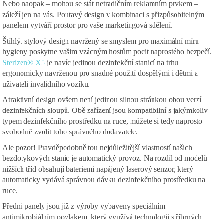
Nebo naopak – mohou se stát netradičním reklamním prvkem –
záleží jen na vás. Poutavý design v kombinaci s přizpůsobitelným
panelem vytváří prostor pro vaše marketingová sdělení.
Štíhlý, stylový design navržený se smyslem pro maximální míru
hygieny poskytne vašim vzácným hostům pocit naprostého bezpečí.
Sterizen® X5
je navíc jedinou dezinfekční stanicí na trhu
ergonomicky navrženou pro snadné použití dospělými i dětmi a
uživateli invalidního vozíku.
Atraktivní design ovšem není jedinou silnou stránkou obou verzí
dezinfekčních sloupů. Obě zařízení jsou kompatibilní s jakýmkoliv
typem dezinfekčního prostředku na ruce, můžete si tedy naprosto
svobodně zvolit toho správného dodavatele.
Ale pozor! Pravděpodobně tou nejdůležitější vlastností našich
bezdotykových stanic je automatický provoz. Na rozdíl od modelů
nižších tříd obsahují bateriemi napájený laserový senzor, který
automaticky vydává správnou dávku dezinfekčního prostředku na
ruce.
Přední panely jsou již z výroby vybaveny speciálním
antimikrobiálním povlakem, který využívá technologii stříbrných