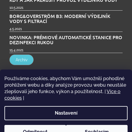
10.5.2021
BORG&OVERSTRÖM B3: MODERNÍ VÝDEJNÍK
VODY S FILTRACÍ
4.5.2021
NOVINKA: PRÉMIOVÉ AUTOMATICKÉ STANICE PRO
DEZINFEKCI RUKOU
15.4.2021
Archiv
Přijímáme online platby
Používáme cookies, abychom Vám umožnili pohodlné
prohlížení webu a díky analýze provozu webu neustále
zlepšovali jeho funkce, výkon a použitelnost.
|
Více o
cookies
|
Nastavení
mytapp.cz | Oficiální webové stránky
Copyright 2026
eshop.mytapp.cz
. Všechna
Odmítnout
Souhlasím
Vytvořil Shoptet