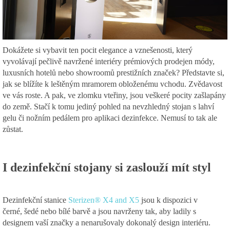
Dokážete si vybavit ten pocit elegance a vznešenosti, který
vyvolávají pečlivě navržené interiéry prémiových prodejen módy,
luxusních hotelů nebo showroomů prestižních značek? Představte si,
jak se blížíte k leštěným mramorem obloženému vchodu. Zvědavost
ve vás roste. A pak, ve zlomku vteřiny, jsou veškeré pocity zašlapány
do země. Stačí k tomu jediný pohled na nevzhledný stojan s lahví
gelu či nožním pedálem pro aplikaci dezinfekce. Nemusí to tak ale
zůstat.
I dezinfekční stojany si zaslouží mít styl
Dezinfekční stanice
Sterizen® X4 and X5
jsou k dispozici v
černé, šedé nebo bílé barvě a jsou navrženy tak, aby ladily s
designem vaší značky a nenarušovaly dokonalý design interiéru.