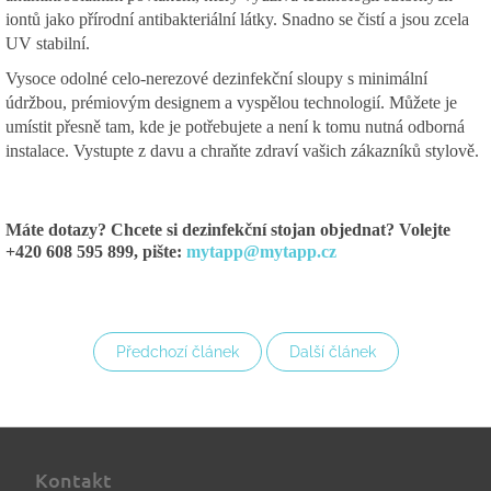
iontů jako přírodní antibakteriální látky. Snadno se čistí a jsou zcela
UV stabilní.
Vysoce odolné celo-nerezové dezinfekční sloupy s minimální
údržbou, prémiovým designem a vyspělou technologií. Můžete je
umístit přesně tam, kde je potřebujete a není k tomu nutná odborná
instalace. Vystupte z davu a chraňte zdraví vašich zákazníků stylově.
Máte dotazy? Chcete si dezinfekční stojan objednat? Volejte
+420 608 595 899, pište:
mytapp@mytapp.cz
Předchozí článek
Další článek
Z
á
Kontakt
p