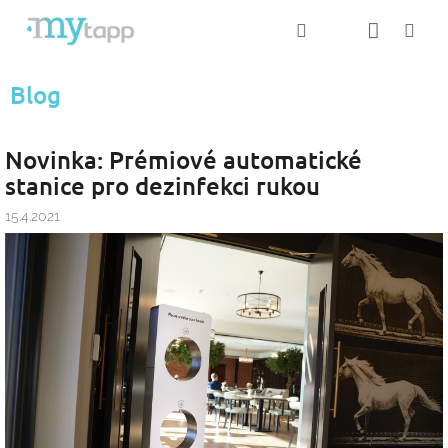
Přejít
Nákup
Hledat
Me
Přihlášení
na
obsah
košík
Blog
Novinka: Prémiové automatické
stanice pro dezinfekci rukou
15.4.2021