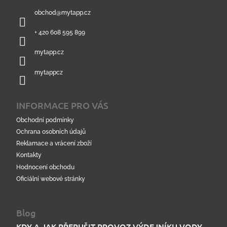
a
obchod
@
mytapp.cz
t
í
+ 420 608 595 899
mytapp.cz
mytappcz
INFORMACE PRO VÁS
Obchodní podmínky
Ochrana osobních údajů
Reklamace a vrácení zboží
Kontakty
Hodnocení obchodu
Oficiální webové stránky
Blog
KDY A JAK PŘERUŠIT PROVOZ VÝDEJNÍKU VODY