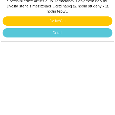
Speciální edice Artists club. Termolahev s objemem 600 ml.
Dvojitá stěna s meziizolací. Udrží nápoj 24 hodin studený - 12
hodin teplý....
Do košíku
Detail