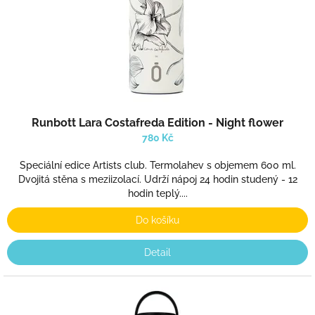
d
u
k
t
ů
Runbott Lara Costafreda Edition - Night flower
780 Kč
Speciální edice Artists club. Termolahev s objemem 600 ml.
Dvojitá stěna s meziizolací. Udrží nápoj 24 hodin studený - 12
hodin teplý....
Do košíku
Detail