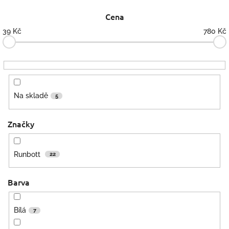
p
Cena
r
o
39
Kč
780
Kč
d
u
k
t
ů
Na skladě
5
Značky
Runbott
22
Barva
Bílá
7