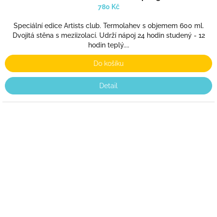
780 Kč
Speciální edice Artists club. Termolahev s objemem 600 ml.
Dvojitá stěna s meziizolací. Udrží nápoj 24 hodin studený - 12
hodin teplý....
Do košíku
Detail