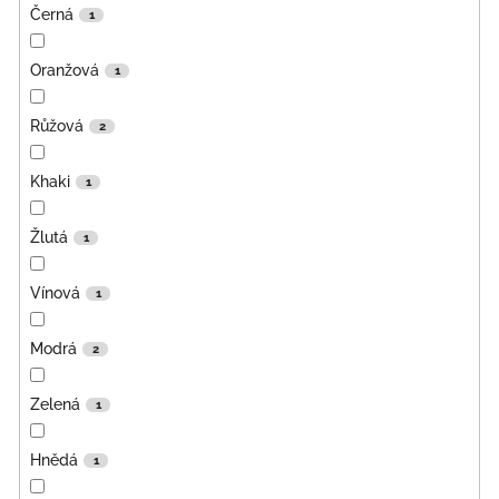
Černá
1
Oranžová
1
Růžová
2
Khaki
1
Žlutá
1
Vínová
1
Modrá
2
Zelená
1
Hnědá
1