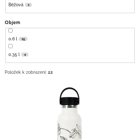
Béžová
1
Objem
0.6 l
15
0.35 l
4
Položek k zobrazení:
22
V
ý
p
i
s
p
r
o