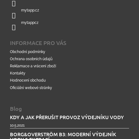
v
ý
mytapp.cz
p
i
mytappcz
s
u
INFORMACE PRO VÁS
Obchodní podmínky
Ochrana osobních údajů
Reklamace a vrácení zboží
Kontakty
Hodnocení obchodu
Oficiální webové stránky
Blog
KDY A JAK PŘERUŠIT PROVOZ VÝDEJNÍKU VODY
10.5.2021
BORG&OVERSTRÖM B3: MODERNÍ VÝDEJNÍK