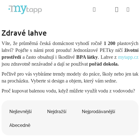
Přejít
Nákup
Hledat
Me
Přihlášení
na
obsah
košík
Zdravé lahve
Víte, že průměrná česká domácnost vyhodí ročně
1 200
plastových
lahví? Pojďte s námi proti proudu! Jednorázové PETky ničí
životní
prostředí
a často obsahují i škodlivé
BPA látky
. Lahve z
mytapp.cz
jsou zdravotně nezávadné a dají se používat
pořád dokola.
Pečlivě pro vás vybíráme trendy modely do práce, školy nebo jen tak
na procházku. Vyberte si design a objem, který vám sedne.
Proč kupovat balenou vodu, když můžete využít vodu z vodovodu?
Ř
a
Nejlevnější
Nejdražší
Nejprodávanější
z
e
Abecedně
n
í