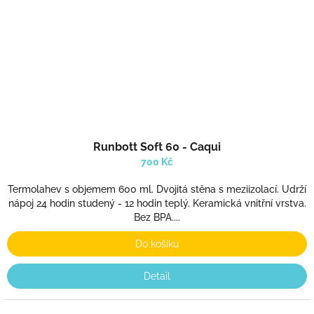
Runbott Soft 60 - Caqui
700 Kč
Termolahev s objemem 600 ml. Dvojitá stěna s meziizolací. Udrží
nápoj 24 hodin studený - 12 hodin teplý. Keramická vnitřní vrstva.
Bez BPA....
Do košíku
Detail