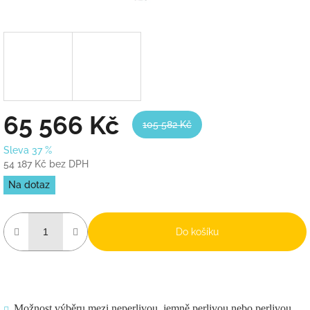
65 566 Kč
105 582 Kč
Sleva 37 %
54 187 Kč bez DPH
Měrná
Na dotaz
cena:
Do košíku
Možnost výběru mezi neperlivou, jemně perlivou nebo perlivou