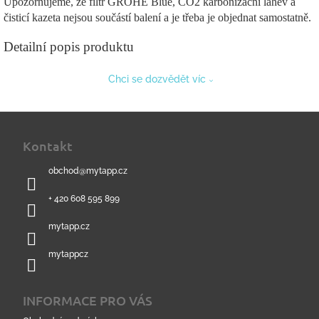
Upozorňujeme, že filtr GROHE Blue, CO2 karbonizační lahev a
čisticí kazeta nejsou součástí balení a je třeba je objednat samostatně.
Detailní popis produktu
Chci se dozvědět víc
Z
á
Kontakt
p
a
obchod
@
mytapp.cz
t
í
+ 420 608 595 899
mytapp.cz
mytappcz
INFORMACE PRO VÁS