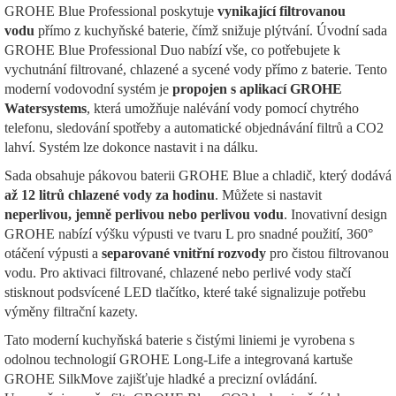
GROHE Blue Professional poskytuje
vynikající filtrovanou
vodu
přímo z kuchyňské baterie, čímž snižuje plýtvání. Úvodní sada
GROHE Blue Professional Duo nabízí vše, co potřebujete k
vychutnání filtrované, chlazené a sycené vody přímo z baterie. Tento
moderní vodovodní systém je
propojen s aplikací GROHE
Watersystems
, která umožňuje nalévání vody pomocí chytrého
telefonu, sledování spotřeby a automatické objednávání filtrů a CO2
lahví. Systém lze dokonce nastavit i na dálku.
Sada obsahuje pákovou baterii GROHE Blue a chladič, který dodává
až 12 litrů chlazené vody za hodinu
. Můžete si nastavit
neperlivou, jemně perlivou nebo perlivou vodu
. Inovativní design
GROHE nabízí výšku výpusti ve tvaru L pro snadné použití, 360°
otáčení výpusti a
separované vnitřní rozvody
pro čistou filtrovanou
vodu. Pro aktivaci filtrované, chlazené nebo perlivé vody stačí
stisknout podsvícené LED tlačítko, které také signalizuje potřebu
výměny filtrační kazety.
Tato moderní kuchyňská baterie s čistými liniemi je vyrobena s
odolnou technologií GROHE Long-Life a integrovaná kartuše
GROHE SilkMove zajišťuje hladké a precizní ovládání.