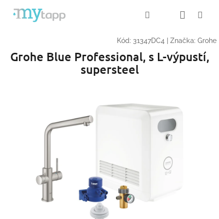
Přejít
Nákup
Hledat
Me
Přihlášení
na
obsah
košík
Kód:
31347DC4
|
Značka:
Grohe
Grohe Blue Professional, s L-výpustí,
supersteel