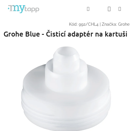
Přejít
Nákup
Hledat
Me
Přihlášení
na
obsah
košík
Kód:
992/CHL4
|
Značka:
Grohe
Grohe Blue - Čisticí adaptér na kartuši