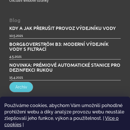
Oficiální webové stránky
Blog
KDY A JAK PŘERUŠIT PROVOZ VÝDEJNÍKU VODY
10.5.2021
BORG&OVERSTRÖM B3: MODERNÍ VÝDEJNÍK
VODY S FILTRACÍ
4.5.2021
NOVINKA: PRÉMIOVÉ AUTOMATICKÉ STANICE PRO
DEZINFEKCI RUKOU
15.4.2021
Archiv
Používáme cookies, abychom Vám umožnili pohodlné
Přijímáme online platby
prohlížení webu a díky analýze provozu webu neustále
zlepšovali jeho funkce, výkon a použitelnost.
|
Více o
cookies
|