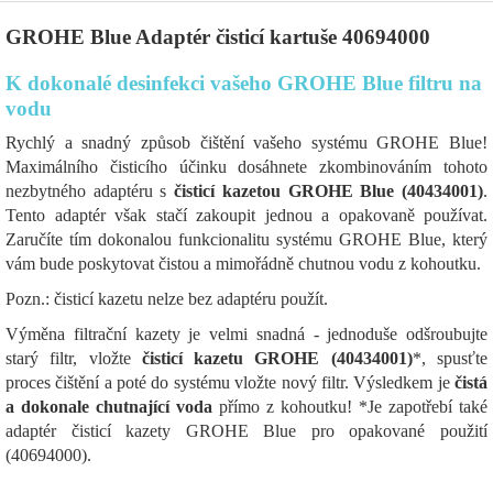
GROHE Blue Adaptér čisticí kartuše 40694000
K dokonalé desinfekci vašeho GROHE Blue filtru na
vodu
Rychlý a snadný způsob čištění vašeho systému GROHE Blue!
Maximálního čisticího účinku dosáhnete zkombinováním tohoto
nezbytného adaptéru s
čisticí kazetou GROHE Blue (40434001)
.
Tento adaptér však stačí zakoupit jednou a opakovaně používat.
Zaručíte tím dokonalou funkcionalitu systému GROHE Blue, který
vám bude poskytovat čistou a mimořádně chutnou vodu z kohoutku.
Pozn.: čisticí kazetu nelze bez adaptéru použít.
Výměna filtrační kazety je velmi snadná - jednoduše odšroubujte
starý filtr, vložte
čisticí kazetu GROHE (40434001)
*, spusťte
proces čištění a poté do systému vložte nový filtr. Výsledkem je
čistá
a dokonale chutnající voda
přímo z kohoutku! *Je zapotřebí také
adaptér čisticí kazety GROHE Blue pro opakované použití
(40694000).