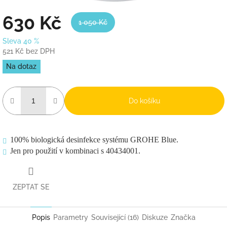
630 Kč
1 050 Kč
Sleva 40 %
521 Kč bez DPH
Měrná
Na dotaz
cena:
Do košíku
100% biologická desinfekce systému GROHE Blue.
Jen pro použití v kombinaci s 40434001.
ZEPTAT SE
Popis
Parametry
Související (16)
Diskuze
Značka