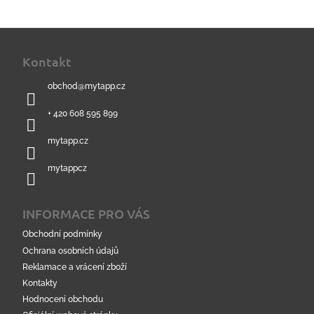
Z
á
Kontakt
p
a
obchod
@
mytapp.cz
t
í
+ 420 608 595 899
mytapp.cz
mytappcz
INFORMACE PRO VÁS
Obchodní podmínky
Ochrana osobních údajů
Reklamace a vrácení zboží
Kontakty
Hodnocení obchodu