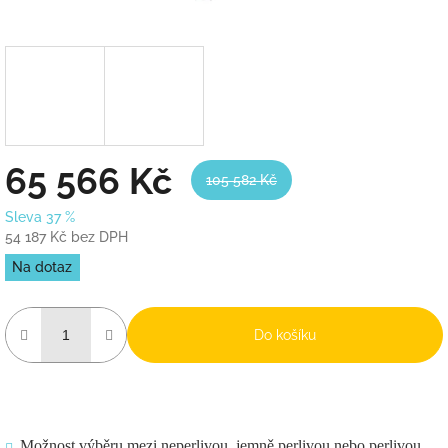
65 566 Kč
105 582 Kč
Sleva 37 %
54 187 Kč bez DPH
Měrná
Na dotaz
cena:
Do košíku
Možnost výběru mezi neperlivou, jemně perlivou nebo perlivou