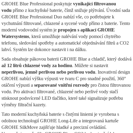
GROHE Blue Professional poskytuje
vynikající filtrovanou
vodu
přímo z kuchyňské baterie, čímž snižuje plýtvání. Úvodní sada
GROHE Blue Professional Duo nabízí vše, co potřebujete k
vychutnání filtrované, chlazené a sycené vody přímo z baterie. Tento
moderní vodovodní systém je
propojen s aplikací GROHE
Watersystems
, která umožňuje nalévání vody pomocí chytrého
telefonu, sledování spotřeby a automatické objednávání filtrů a CO2
lahví. Systém lze dokonce nastavit i na dálku.
Sada obsahuje pákovou baterii GROHE Blue a chladič, který dodává
až 12 litrů chlazené vody za hodinu
. Můžete si nastavit
neperlivou, jemně perlivou nebo perlivou vodu
. Inovativní design
GROHE nabízí výšku výpusti ve tvaru C pro snadné použití, 360°
otáčení výpusti a
separované vnitřní rozvody
pro čistou filtrovanou
vodu. Pro aktivaci filtrované, chlazené nebo perlivé vody stačí
stisknout podsvícené LED tlačítko, které také signalizuje potřebu
výměny filtrační kazety.
Tato moderní kuchyňská baterie s čistými liniemi je vyrobena s
odolnou technologií GROHE Long-Life a integrovaná kartuše
GROHE SilkMove zajišťuje hladké a precizní ovládání.