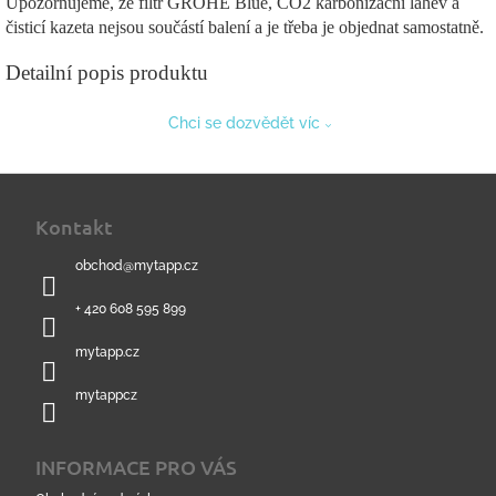
Upozorňujeme, že filtr GROHE Blue, CO2 karbonizační lahev a
čisticí kazeta nejsou součástí balení a je třeba je objednat samostatně.
Detailní popis produktu
Chci se dozvědět víc
Z
á
Kontakt
p
a
obchod
@
mytapp.cz
t
í
+ 420 608 595 899
mytapp.cz
mytappcz
INFORMACE PRO VÁS