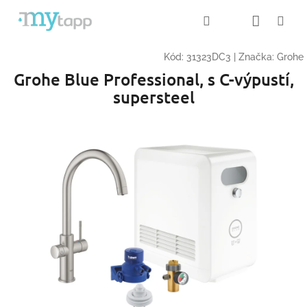
Přejít
Nákup
Hledat
Me
Přihlášení
na
obsah
košík
Kód:
31323DC3
|
Značka:
Grohe
Grohe Blue Professional, s C-výpustí,
supersteel