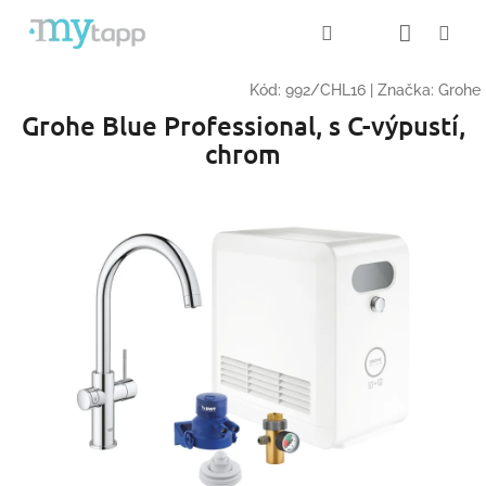
Přejít
Nákup
Hledat
Me
Přihlášení
na
obsah
košík
Kód:
992/CHL16
|
Značka:
Grohe
Grohe Blue Professional, s C-výpustí,
chrom