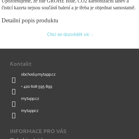
Upozorňujeme, že filtr GROHE Blue, CO2 karbonizační lahev a
čisticí kazeta nejsou součástí balení a je třeba je objednat samostatně.
Detailní popis produktu
Chci se dozvědět víc
Z
á
Kontakt
p
a
obchod
@
mytapp.cz
t
í
+ 420 608 595 899
mytapp.cz
mytappcz
INFORMACE PRO VÁS