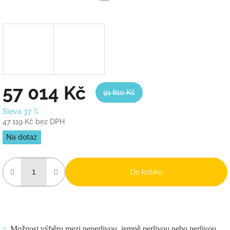
57 014 Kč
91 810 Kč
Sleva 37 %
47 119 Kč bez DPH
Měrná
Na dotaz
cena:
Do košíku
Možnost výběru mezi neperlivou, jemně perlivou nebo perlivou