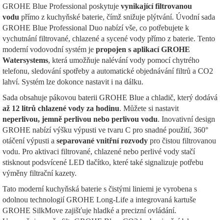
GROHE Blue Professional poskytuje
vynikající filtrovanou
vodu
přímo z kuchyňské baterie, čímž snižuje plýtvání. Úvodní sada
GROHE Blue Professional Duo nabízí vše, co potřebujete k
vychutnání filtrované, chlazené a sycené vody přímo z baterie. Tento
moderní vodovodní systém je
propojen s aplikací GROHE
Watersystems
, která umožňuje nalévání vody pomocí chytrého
telefonu, sledování spotřeby a automatické objednávání filtrů a CO2
lahví. Systém lze dokonce nastavit i na dálku.
Sada obsahuje pákovou baterii GROHE Blue a chladič, který dodává
až 12 litrů chlazené vody za hodinu
. Můžete si nastavit
neperlivou, jemně perlivou nebo perlivou vodu
. Inovativní design
GROHE nabízí výšku výpusti ve tvaru C pro snadné použití, 360°
otáčení výpusti a
separované vnitřní rozvody
pro čistou filtrovanou
vodu. Pro aktivaci filtrované, chlazené nebo perlivé vody stačí
stisknout podsvícené LED tlačítko, které také signalizuje potřebu
výměny filtrační kazety.
Tato moderní kuchyňská baterie s čistými liniemi je vyrobena s
odolnou technologií GROHE Long-Life a integrovaná kartuše
GROHE SilkMove zajišťuje hladké a precizní ovládání.