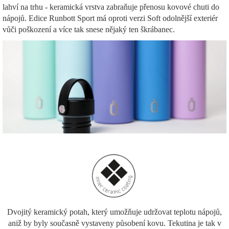
lahví na trhu - keramická vrstva zabraňuje přenosu kovové chuti do
nápojů. Edice Runbott Sport má oproti verzi Soft odolnější exteriér
vůči poškození a více tak snese nějaký ten škrábanec.
Dvojitý keramický potah, který umožňuje udržovat teplotu nápojů,
aniž by byly současně vystaveny působení kovu. Tekutina je tak v