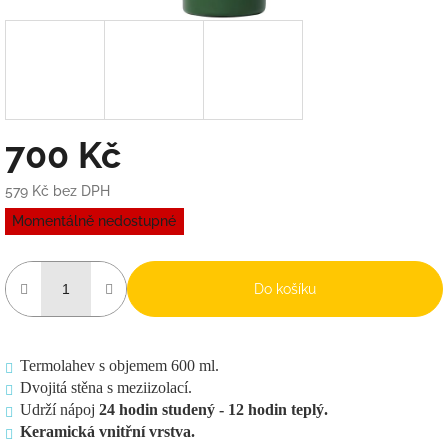
700 Kč
579 Kč bez DPH
Měrná
Momentálně nedostupné
cena:
Do košíku
Termolahev s objemem 600 ml.
Dvojitá stěna s meziizolací.
Udrží nápoj
24 hodin studený - 12 hodin teplý.
Keramická vnitřní vrstva.