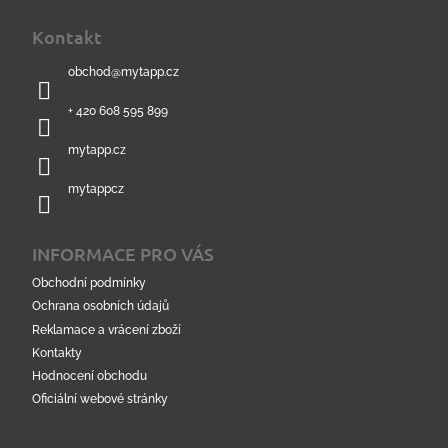
á
Kontakt
p
a
obchod
@
mytapp.cz
t
í
+ 420 608 595 899
mytapp.cz
mytappcz
INFORMACE PRO VÁS
Obchodní podmínky
Ochrana osobních údajů
Reklamace a vrácení zboží
Kontakty
Hodnocení obchodu
Oficiální webové stránky