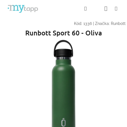
Přejít
Nákup
Hledat
Me
Přihlášení
na
obsah
košík
Kód:
1336
|
Značka:
Runbott
Runbott Sport 60 - Oliva