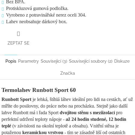
Bez BPA.
Protiskluzová gumová podložka.
Vyrobeno z potravinářské nerez oceli 304.
Lahev neobsahuje dárkový box.
ZEPTAT SE
Popis
Parametry
Související (3)
Související soubory (2)
Diskuze
Značka
Termolahev Runbott Sport 60
Runbott Sport
je lehká, štíhlá láhev ideální pro lidi na cestách, ať už
míříte do posilovny, do práce nebo na procházku. Stejně jako další
lahve Runbott má i řada Sport
dvojitou stěnu s meziizolací
pro
perfektní udržení teploty nápoje
-
až 24 hodin studené, 12 hodin
teplé
(v závislosti na okolní teplotě a obsahu). Vnitřní stěna je
potaženou
keramickou vrstvou
- tím se zásadně liší od ostatních