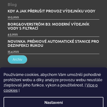
Blog
KDY A JAK PŘERUŠIT PROVOZ VÝDEJNÍKU VODY
10.5.2021
BORG&OVERSTRÖM B3: MODERNÍ VÝDEJNÍK
VODY S FILTRACÍ
4.5.2021
NOVINKA: PRÉMIOVÉ AUTOMATICKÉ STANICE PRO
DEZINFEKCI RUKOU
15.4.2021
Archiv
Používáme cookies, abychom Vám umožnili pohodlné
Přijímáme online platby
prohlížení webu a díky analýze provozu webu neustále
zlepšovali jeho funkce, výkon a použitelnost.
|
Více o
cookies
|
Nastavení
mytapp.cz | Oficiální webové stránky