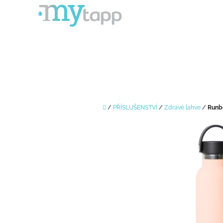
Přejít
na
obsah
Domů
/
PŘÍSLUŠENSTVÍ
/
Zdravé lahve
/
Runbo