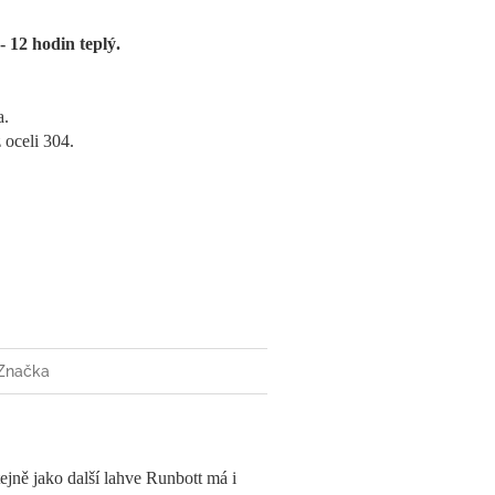
- 12 hodin teplý.
a.
 oceli 304.
Značka
jně jako další lahve Runbott má i