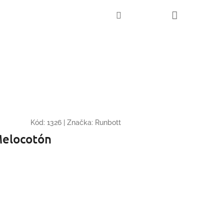
Nákupní
Hledat
Přihlášení
košík
Kód:
1326
|
Značka:
Runbott
Melocotón