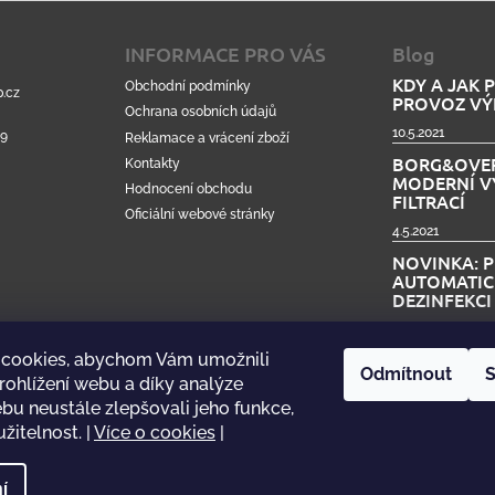
INFORMACE PRO VÁS
Blog
KDY A JAK 
Obchodní podmínky
.cz
PROVOZ VÝ
Ochrana osobních údajů
10.5.2021
99
Reklamace a vrácení zboží
BORG&OVER
Kontakty
MODERNÍ V
Hodnocení obchodu
FILTRACÍ
Oficiální webové stránky
4.5.2021
NOVINKA: 
AUTOMATIC
DEZINFEKC
15.4.2021
cookies, abychom Vám umožnili
Ukázat víc
Odmítnout
S
ohlížení webu a díky analýze
u neustále zlepšovali jeho funkce,
žitelnost.
|
Více o cookies
|
mytapp.cz | Oficiální webové stránky
í