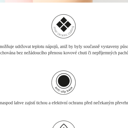
možňuje udržovat teplotu nápojů, aniž by byly současně vystaveny působ
chována bez nežádoucího přenosu kovové chuti či nepříjemných pach
naspod lahve zajistí tichou a efektivní ochranu před nečekaným převr