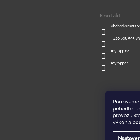
Z
á
Kontakt
p
a
obchod
@
mytapp
t
í
+ 420 608 595 8
mytapp.cz
mytappcz
Používáme 
pohodlné pr
provozu web
výkon a pou
Nastaven