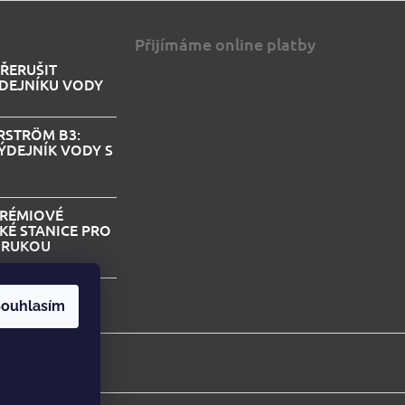
Přijímáme online platby
PŘERUŠIT
DEJNÍKU VODY
STRÖM B3:
ÝDEJNÍK VODY S
PRÉMIOVÉ
KÉ STANICE PRO
I RUKOU
e článků
ouhlasím