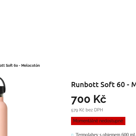
tt Soft 60 - Melocotón
Runbott Soft 60 - 
700 Kč
579 Kč bez DPH
Měrná
Momentálně nedostupné
cena:
Termolahev s objemem 600 ml.