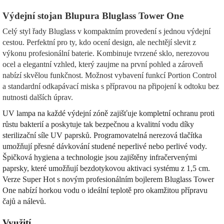
Výdejní stojan Blupura Bluglass Tower One
Celý styl řady Bluglass v kompaktním provedení s jednou výdejní
cestou. Perfektní pro ty, kdo ocení design, ale nechtějí slevit z
výkonu profesionální baterie. Kombinuje tvrzené sklo, nerezovou
ocel a elegantní vzhled, který zaujme na první pohled a zároveň
nabízí skvělou funkčnost. Možnost vybavení funkcí Portion Control
a standardní odkapávací miska s přípravou na připojení k odtoku bez
nutnosti dalších úprav.
UV lampa na každé výdejní zóně zajišťuje kompletní ochranu proti
růstu bakterií a poskytuje tak bezpečnou a kvalitní vodu díky
sterilizační síle UV paprsků. Programovatelná nerezová tlačítka
umožňují přesné dávkování studené neperlivé nebo perlivé vody.
Špičková hygiena a technologie jsou zajištěny infračervenými
paprsky, které umožňují bezdotykovou aktivaci systému z 1,5 cm.
Verze Super Hot s novým profesionálním bojlerem Bluglass Tower
One nabízí horkou vodu o ideální teplotě pro okamžitou přípravu
čajů a nálevů.
Využití