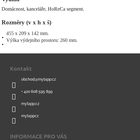
Domácnost, kanceláře, HoReCa segment.
Rozměry (v x h x š)
455 x 209 x 142 mm.
Výška výdejního prostoru: 260 mm.
Z
á
Kontakt
p
a
obchod
@
mytapp.cz
t
í
+ 420 608 595 899
mytapp.cz
mytappcz
INFORMACE PRO VÁS