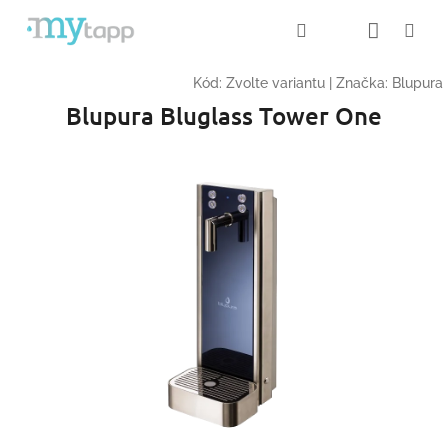
Přejít
Nákup
Hledat
Me
Přihlášení
na
obsah
košík
Kód:
Zvolte variantu
|
Značka:
Blupura
Blupura Bluglass Tower One