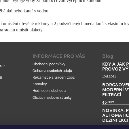
funkcí výdeje vody za pomocí dvou výčepních kohoutů.
žbánků nebo karaf s vodou.
 umístění dřevěné reklamy a 2 podsvětlených medailonů s vlastním l
stojan umístit plakety.
INFORMACE PRO VÁS
Blog
KDY A JAK 
Obchodní podmínky
.cz
PROVOZ VÝ
Ochrana osobních údajů
10.5.2021
99
Reklamace a vrácení zboží
BORG&OVER
Kontakty
MODERNÍ V
Hodnocení obchodu
FILTRACÍ
Oficiální webové stránky
4.5.2021
NOVINKA: 
AUTOMATIC
DEZINFEKC
15.4.2021