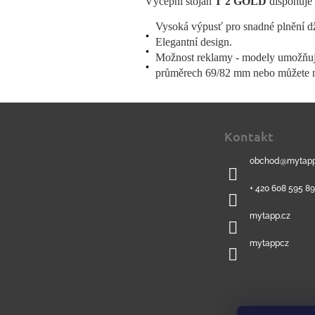
Výčepní stojan
T 2 GOLD
disponuje 
Vysoká výpusť pro snadné plnění d
Elegantní design.
Možnost reklamy - modely umožňují
průměrech 69/82 mm nebo můžete na 
Z
á
Kontakt
p
a
obchod
@
mytapp
t
í
+ 420 608 595 8
mytapp.cz
mytappcz