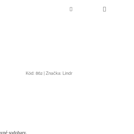
Nákupní
Hledat
Přihlášení
košík
Kód:
862
|
Značka:
Lindr
tavné sodobary.