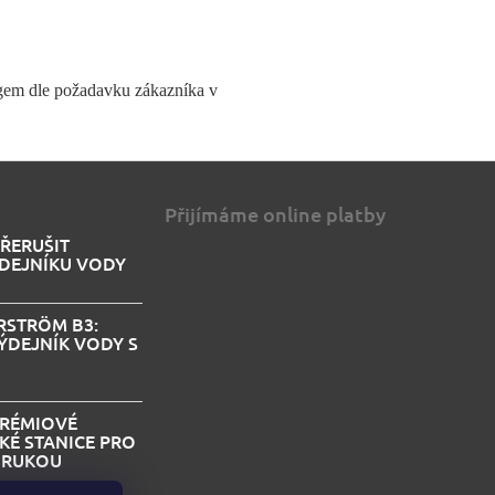
ogem dle požadavku zákazníka v
Přijímáme online platby
PŘERUŠIT
DEJNÍKU VODY
STRÖM B3:
ÝDEJNÍK VODY S
PRÉMIOVÉ
KÉ STANICE PRO
I RUKOU