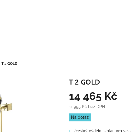
/
T 2 GOLD
T 2 GOLD
14 465 Kč
11 955 Kč bez DPH
Měrná
Na dotaz
cena:
2cestný výdejní stojan pro ves