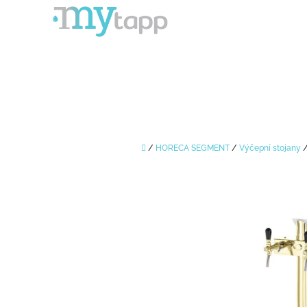
Přejít
na
obsah
Domů
/
HORECA SEGMENT
/
Výčepní stojany