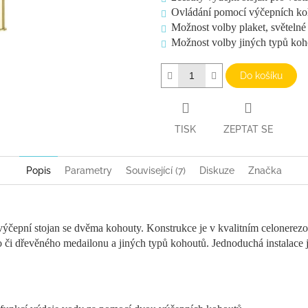
Ovládání pomocí výčepních ko
Možnost volby plaket, světeln
Možnost volby jiných typů koh
Do košíku
TISK
ZEPTAT SE
Popis
Parametry
Související (7)
Diskuze
Značka
 výčepní stojan se dvěma kohouty. Konstrukce je v kvalitním celonerez
 či dřevěného medailonu a jiných typů kohoutů. Jednoduchá instalace j