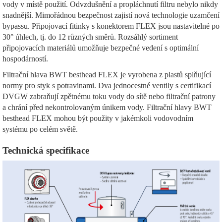
vody v místě použití. Odvzdušnění a propláchnutí filtru nebylo nikdy
snadnější. Mimořádnou bezpečnost zajistí nová technologie uzamčení
bypassu. Připojovací fitinky s konektorem FLEX jsou nastavitelné po
30° úhlech, tj. do 12 různých směrů. Rozsáhlý sortiment
připojovacích materiálů umožňuje bezpečné vedení s optimální
hospodárností.
Filtrační hlava BWT besthead FLEX je vyrobena z plastů splňující
normy pro styk s potravinami. Dva jednocestné ventily s certifikací
DVGW zabraňují zpětnému toku vody do sítě nebo filtrační patrony
a chrání před nekontrolovaným únikem vody. Filtrační hlavy BWT
besthead FLEX mohou být použity v jakémkoli vodovodním
systému po celém světě.
Technická specifikace