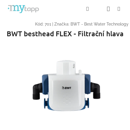
Přejít
Nákup
Hledat
Me
Přihlášení
na
obsah
košík
Kód:
701
|
Značka:
BWT - Best Water Technology
BWT besthead FLEX - Filtrační hlava