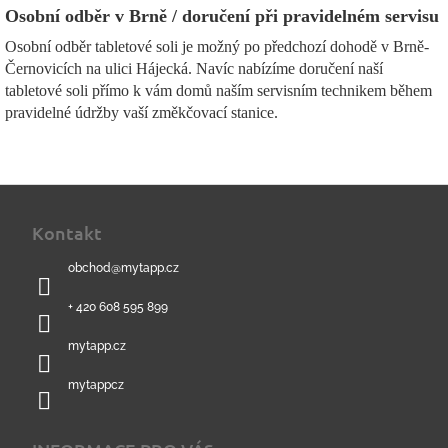
Osobní odběr v Brně / doručení při pravidelném servisu
Osobní odběr tabletové soli je možný po předchozí dohodě v Brně-
Černovicích na ulici Hájecká. Navíc nabízíme doručení naší
tabletové soli přímo k vám domů naším servisním technikem během
pravidelné údržby vaší změkčovací stanice.
Z
á
Kontakt
p
a
obchod
@
mytapp.cz
t
í
+ 420 608 595 899
mytapp.cz
mytappcz