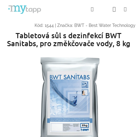
Přejít
Nákup
Hledat
Me
Přihlášení
na
obsah
košík
Kód:
1544
|
Značka:
BWT - Best Water Technology
Tabletová sůl s dezinfekcí BWT
Sanitabs, pro změkčovače vody, 8 kg