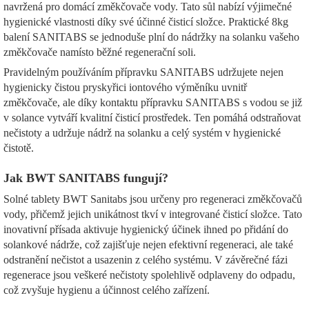
navržená pro domácí změkčovače vody. Tato sůl nabízí výjimečné
hygienické vlastnosti díky své účinné čisticí složce. Praktické 8kg
balení SANITABS se jednoduše plní do nádržky na solanku vašeho
změkčovače namísto běžné regenerační soli.
Pravidelným používáním přípravku SANITABS udržujete nejen
hygienicky čistou pryskyřici iontového výměníku uvnitř
změkčovače, ale díky kontaktu přípravku SANITABS s vodou se již
v solance vytváří kvalitní čisticí prostředek. Ten pomáhá odstraňovat
nečistoty a udržuje nádrž na solanku a celý systém v hygienické
čistotě.
Jak BWT SANITABS fungují?
Solné tablety BWT Sanitabs jsou určeny pro regeneraci změkčovačů
vody, přičemž jejich unikátnost tkví v integrované čisticí složce. Tato
inovativní přísada aktivuje hygienický účinek ihned po přidání do
solankové nádrže, což zajišťuje nejen efektivní regeneraci, ale také
odstranění nečistot a usazenin z celého systému. V závěrečné fázi
regenerace jsou veškeré nečistoty spolehlivě odplaveny do odpadu,
což zvyšuje hygienu a účinnost celého zařízení.