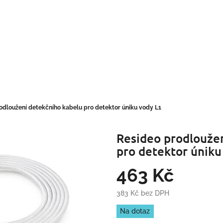
odloužení detekčního kabelu pro detektor úniku vody L1
Resideo prodlouže
pro detektor úniku
463 Kč
383 Kč bez DPH
Měrná
Na dotaz
cena: