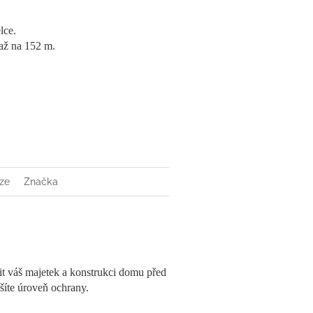
lce.
 až na 152 m.
ze
Značka
t váš majetek a konstrukci domu před
šíte úroveň ochrany.