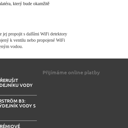
alatéra, který bude okamžitě
jej propojit s dalšími WiFi detektory
ojený k ventilu nebo propojené WiFi
beným vodou.
Přijímáme online platby
PŘERUŠIT
DEJNÍKU VODY
STRÖM B3:
ÝDEJNÍK VODY S
PRÉMIOVÉ