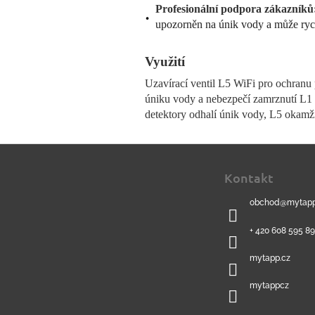
Profesionální podpora zákazníků
upozorněn na únik vody a může ryc
Využití
Uzavírací ventil L5 WiFi pro ochranu 
úniku vody a nebezpečí zamrznutí L1 
detektory odhalí únik vody, L5 okam
Z
á
Kontakt
p
a
obchod
@
mytapp
t
í
+ 420 608 595 8
mytapp.cz
mytappcz