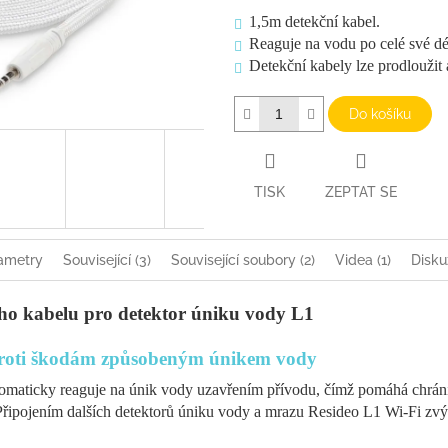
1,5m detekční kabel.
Reaguje na vodu po celé své dé
Detekční kabely lze prodloužit
Do košíku
TISK
ZEPTAT SE
ametry
Související (3)
Související soubory (2)
Videa (1)
Disku
ího kabelu pro detektor úniku vody L1
proti škodám způsobeným únikem vody
tomaticky reaguje na únik vody uzavřením přívodu, čímž pomáhá chráni
řipojením dalších detektorů úniku vody a mrazu Resideo L1 Wi-Fi zvý