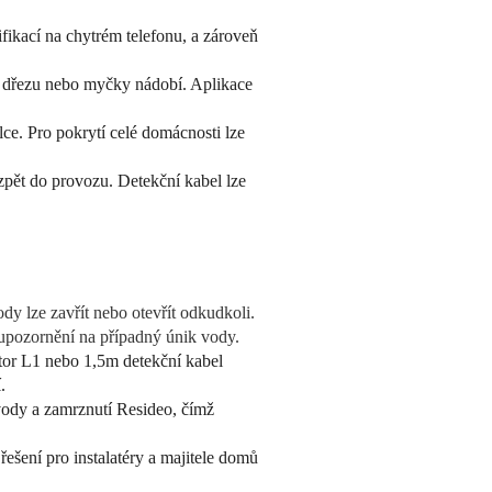
fikací na chytrém telefonu, a zároveň
y, dřezu nebo myčky nádobí. Aplikace
lce. Pro pokrytí celé domácnosti lze
zpět do provozu. Detekční kabel lze
y lze zavřít nebo otevřít odkudkoli.
a upozornění na případný únik vody.
tor L1 nebo 1,5m detekční kabel
.
vody a zamrznutí Resideo, čímž
ešení pro instalatéry a majitele domů