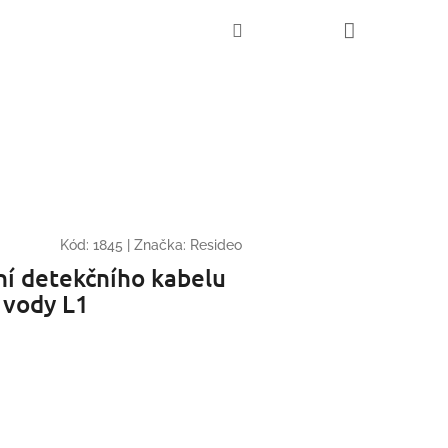
Nákupní
Hledat
Přihlášení
košík
Kód:
1845
|
Značka:
Resideo
ní detekčního kabelu
 vody L1