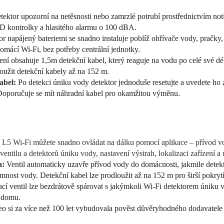
tektor upozorní na netěsnosti nebo zamrzlé potrubí prostřednictvím noti
D kontrolky a hlasitého alarmu o 100 dBA.
or napájený bateriemi se snadno instaluje poblíž ohřívače vody, pračk
omácí Wi-Fi, bez potřeby centrální jednotky.
ení obsahuje 1,5m detekční kabel, který reaguje na vodu po celé své dé
loužit detekční kabely až na 152 m.
abel:
Po detekci úniku vody detektor jednoduše resetujte a uvedete ho 
Doporučuje se mít náhradní kabel pro okamžitou výměnu.
l L5 Wi-Fi můžete snadno ovládat na dálku pomocí aplikace – přívod vod
ventilu a detektorů úniku vody, nastavení výstrah, lokalizaci zařízení 
a:
Ventil automaticky uzavře přívod vody do domácnosti, jakmile detek
mnost vody. Detekční kabel lze prodloužit až na 152 m pro širší pokrytí
cí ventil lze bezdrátově spárovat s jakýmkoli Wi-Fi detektorem úniku 
o domu.
o si za více než 100 let vybudovala pověst důvěryhodného dodavatele ř