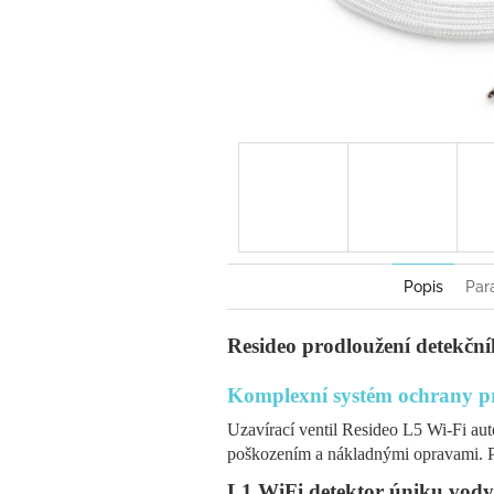
Popis
Par
Resideo prodloužení detekčn
Komplexní systém ochrany 
Uzavírací ventil Resideo L5 Wi-Fi au
poškozením a nákladnými opravami. P
L1 WiFi detektor úniku vody