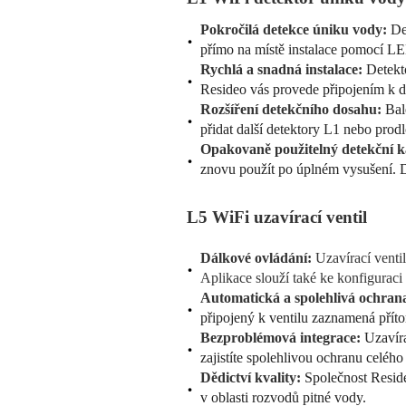
Pokročilá detekce úniku vody:
De
přímo na místě instalace pomocí LE
Rychlá a snadná instalace:
Detekt
Resideo vás provede připojením k d
Rozšíření detekčního dosahu:
Bal
přidat další detektory L1 nebo prod
Opakovaně použitelný detekční k
znovu použít po úplném vysušení. 
L5 WiFi uzavírací ventil
Dálkové ovládání:
Uzavírací venti
Aplikace slouží také ke konfiguraci 
Automatická a spolehlivá ochran
připojený k ventilu zaznamená příto
Bezproblémová integrace:
Uzavíra
zajistíte spolehlivou ochranu celéh
Dědictví kvality:
Společnost Reside
v oblasti rozvodů pitné vody.