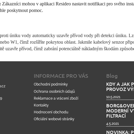
:
Zákazníci mohou v aplikaci Resideo nastavit notifikaci pro svého inst
hle poskytnout pomoc.
proti úniku vody automaticky uzavře přívod vody při detekci úniku. Lze 
nebo W1, čímž rozšíříte pokrytou oblast. Jakmile kabelový senzor přip
žitě uzavře přívod, čímž zabrání potenciálně nákladným škodám způso
INFORMACE PRO VÁS
Blog
KDY A JAK 
Obchodní podmínky
.cz
PROVOZ VÝ
Ochrana osobních údajů
10.5.2021
99
Reklamace a vrácení zboží
BORG&OVER
Kontakty
MODERNÍ V
Hodnocení obchodu
FILTRACÍ
Oficiální webové stránky
4.5.2021
NOVINKA: 